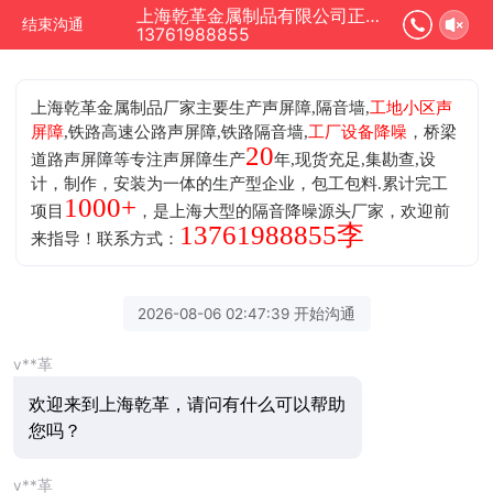
上海乾革金属制品有限公司正在为您服务
结束沟通
13761988855
上海乾革金属制品厂家主要生产声屏障,隔音墙,
工地小区声
屏障
,铁路高速公路声屏障,铁路隔音墙,
工厂设备降噪
，桥梁
20
道路声屏障等专注声屏障生产
年,现货充足,集勘查,设
计，制作，安装为一体的生产型企业，包工包料.累计完工
1000+
项目
，是上海大型的隔音降噪源头厂家，欢迎前
13761988855李
来指导！联系方式：
2026-08-06 02:47:39 开始沟通
v**革
欢迎来到上海乾革，请问有什么可以帮助
您吗？
v**革