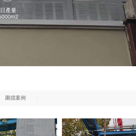
日產量
5000m2
圍擋案例
|