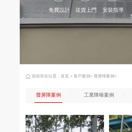
免費設計
送貨上門
安裝指導
當前所在位置：
首頁
>
客戶案例
>
聲屏障案例
>
聲屏障案例
工業降噪案例
|
|