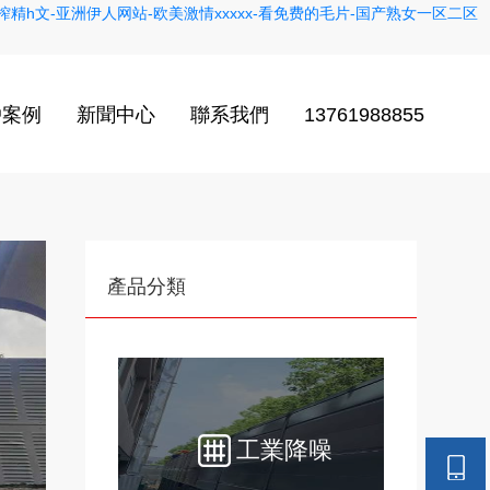
精h文-亚洲伊人网站-欧美激情xxxxx-看免费的毛片-国产熟女一区二区
戶案例
新聞中心
聯系我們
13761988855
產品分類
工業降噪