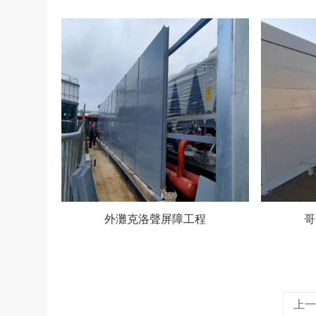
外灘克洛聲屏障工程
哥
上