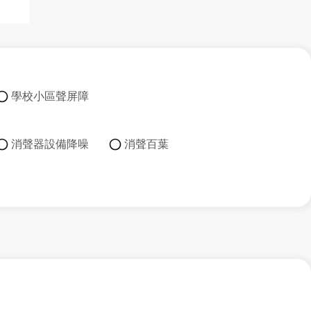
學校小區聲屏障
消聲器設備降噪
消聲百葉