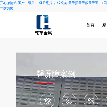
开心激情站-国产一级黄-一级片毛片-在线欧美-天天插天天狠天天透-97国
三区四区
首頁
產
聲屏障案例