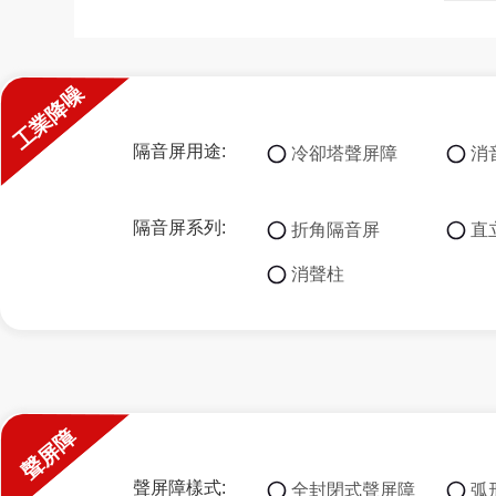
工業降噪
隔音屏用途:
冷卻塔聲屏障
消
隔音屏系列:
折角隔音屏
直
消聲柱
聲屏障
聲屏障樣式:
全封閉式聲屏障
弧