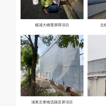
楊浦大橋聲屏障項目
北
浦東京東物流隔音屏項目