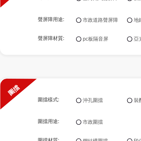
聲屏障用途:
市政道路聲屏障
地
聲屏障材質:
pc板隔音屏
亞
圍擋
圍擋樣式:
沖孔圍擋
裝
圍擋用途:
市政圍擋
圍擋材質:
鋼結構圍擋
P