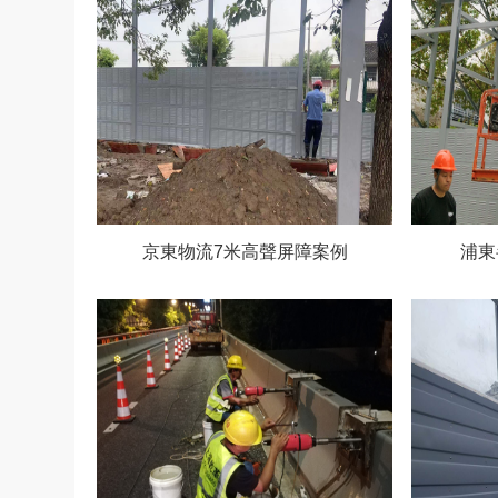
京東物流7米高聲屏障案例
浦東