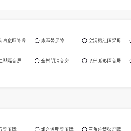
音房廠區降噪
廠區聲屏障
空調機組隔聲屏
立型隔音屏
全封閉消音房
頂部弧形隔音屏
形聲屏障
組合透明聲屏障
三角錐型聲屏障