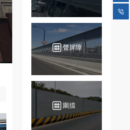
聲屏障
圍擋