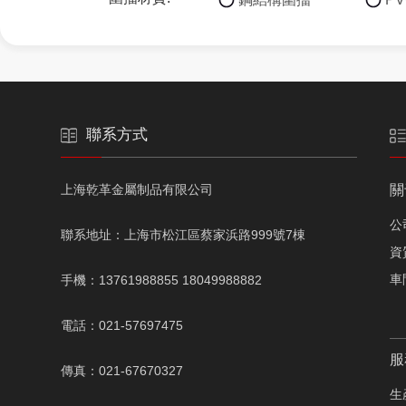
聯系方式
上海乾革金屬制品有限公司
關
公
聯系地址：上海市松江區蔡家浜路999號7棟
資
車
手機：13761988855 18049988882
電話：021-57697475
服
傳真：021-67670327
生