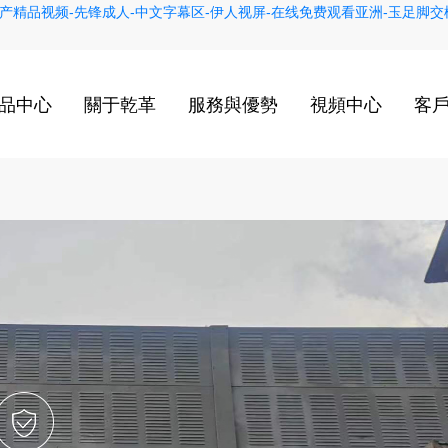
产精品视频-先锋成人-中文字幕区-伊人视屏-在线免费观看亚洲-玉足脚交榨
品中心
關于乾革
服務與優勢
視頻中心
客