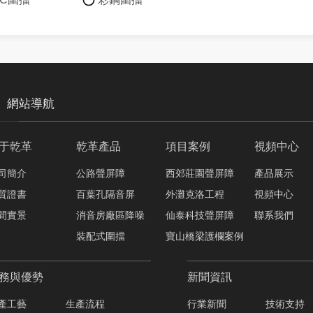
網站導航
于乾革
乾革產品
項目案例
視頻中心
司簡介
公路聲屏障
西郊莊園聲屏障
產品展示
質證書
百葉孔隔音屏
外灘克洛工程
視頻中心
間實景
消音房廠區降噪
仙泰科技聲屏障
聯系我們
裝配式圍擋
寶山橋梁護欄案例
務與優勢
新聞資訊
產工藝
生產流程
行業新聞
技術支持